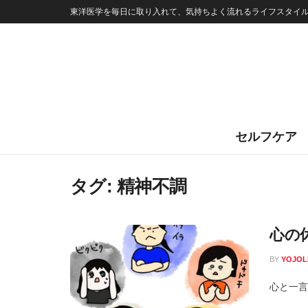
東洋医学を毎日に取り入れて、気持ちよく流れるライフスタイ
セルフケア
タグ:
精神不調
心の
BY
YOJOL
心と一言