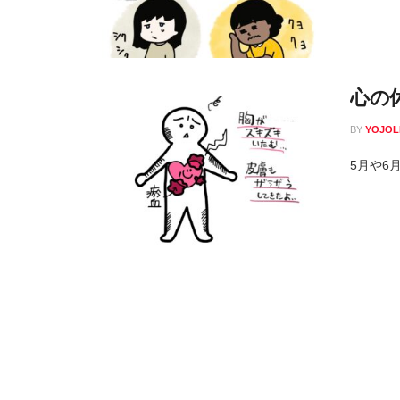
心の
BY
YOJOL
5月や6