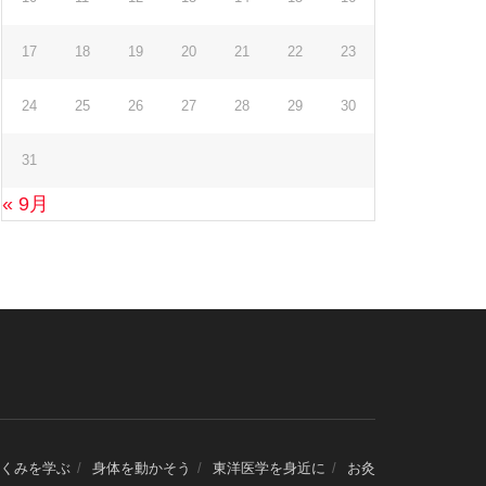
17
18
19
20
21
22
23
24
25
26
27
28
29
30
31
« 9月
くみを学ぶ
身体を動かそう
東洋医学を身近に
お灸