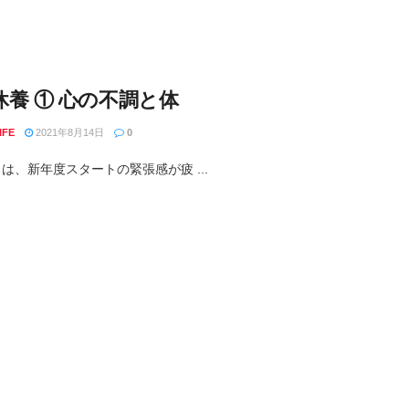
休養 ① 心の不調と体
IFE
2021年8月14日
0
月は、新年度スタートの緊張感が疲 ...