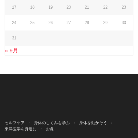
17
18
19
20
21
22
23
24
25
26
27
28
29
30
31
« 9月
セルフケア
身体のしくみを学ぶ
身体を動かそう
東洋医学を身近に
お灸