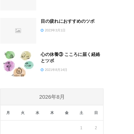
目の疲れにおすすめのツボ
2023年3月1日
心の休養③ こころに届く経絡
とツボ
2021年8月14日
2026年8月
月
火
水
木
金
土
日
1
2