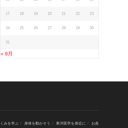
17
18
19
20
21
22
23
24
25
26
27
28
29
30
31
« 9月
くみを学ぶ
身体を動かそう
東洋医学を身近に
お灸