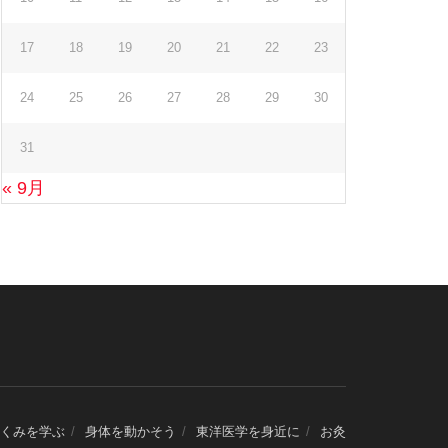
17
18
19
20
21
22
23
24
25
26
27
28
29
30
31
« 9月
くみを学ぶ
身体を動かそう
東洋医学を身近に
お灸